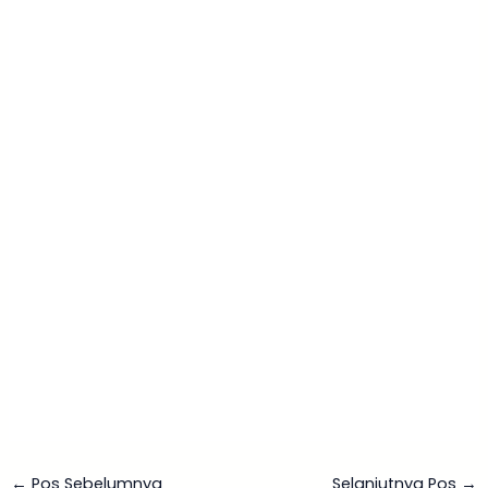
←
Pos Sebelumnya
Selanjutnya Pos
→