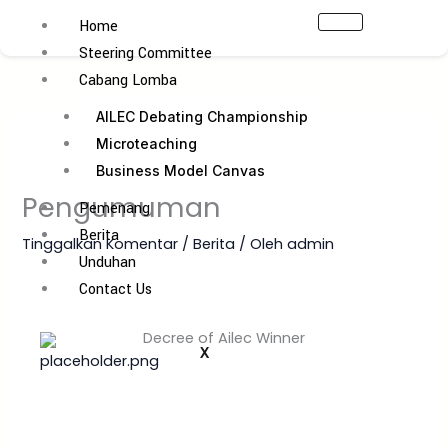
Lewati
Home
ke
Steering Committee
konten
Cabang Lomba
AILEC Debating Championship
Microteaching
Business Model Canvas
Pengumuman
Pemenang
Berita
Tinggalkan Komentar
/
Berita
/ Oleh
admin
Unduhan
Contact Us
Decree of Ailec Winner
X