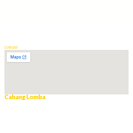
Lokasi
Cabang Lomba
AILEC Debating Championship
Microteaching